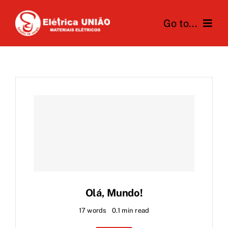
Skip
Go to...
to
content
Home
A Elétrica União
Produtos
Novidades
Contato
Olá, Mundo!
17 words
0.1 min read