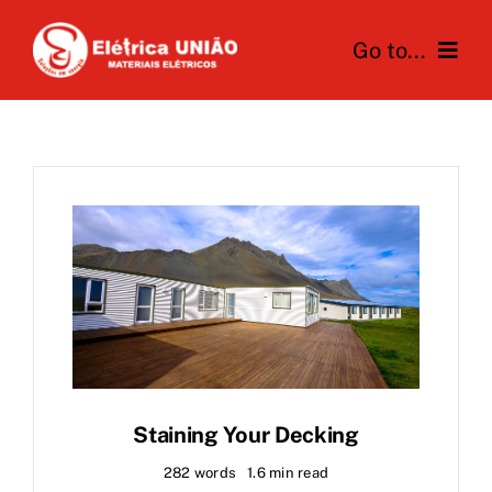
Skip
Go to...
to
content
Home
A Elétrica União
Produtos
Novidades
Contato
Staining Your Decking
282 words
1.6 min read